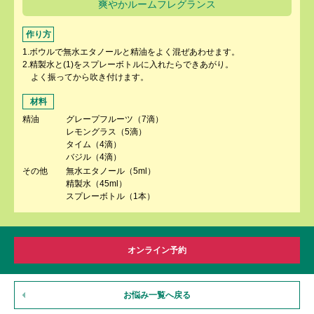
爽やかルームフレグランス
作り方
1.ボウルで無水エタノールと精油をよく混ぜあわせます。
2.精製水と(1)をスプレーボトルに入れたらできあがり。
よく振ってから吹き付けます。
材料
精油
グレープフルーツ（7滴）
レモングラス（5滴）
タイム（4滴）
バジル（4滴）
その他
無水エタノール（5ml）
精製水（45ml）
スプレーボトル（1本）
オンライン予約
お悩み一覧へ戻る