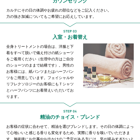
カウンセリング
カルテにその日の体調やお疲れの部位などをご記入ください。
力の強さ加減についてもご希望にお応えしています。
入室・お着替え
全身トリートメントの場合は、洋服と下
着をすべて脱いで備え付けの紙ショーツ
をご着用ください（生理中の方はご自分
のショーツのままで結構です）。男性の
お客様には、紙パンツまたはハーフパン
ツをご用意しています。フェイシャルや
リフレクソロジーのお客様にもＴシャツ
とハーフパンツにお着替えいただいてお
ります。
精油のチョイス・ブレンド
お客様の症状に合わせて、精油を選びブレンドします。その日の体調によっ
て心地いいと感じる香りも変化するため、実際に香りを嗅いでいただきま
す。施術後にお仕事やお出かけのご予定がある方には、気が緩みすぎないよ