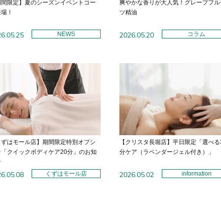
期間限定】夏のシーズンイベントコー
爽やかな香りが大人気！グレープフル
登場！
ツ精油
6.05.25
NEWS
2026.05.20
コラム
くずはモール店】期間限定特別オプシ
【クリスタ長堀店】平日限定「選べる
ン「クイックボディケア20分」のお知
分ケア（ラベンダージェル付き）」
せ
6.05.08
くずはモール店
2026.05.02
information