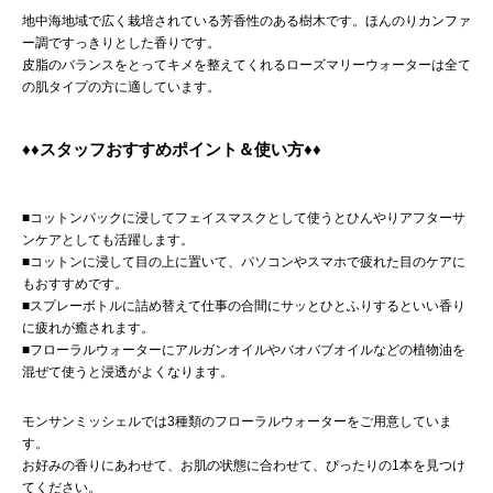
地中海地域で広く栽培されている芳香性のある樹木です。ほんのりカンファ
ー調ですっきりとした香りです。
皮脂のバランスをとってキメを整えてくれるローズマリーウォーターは全て
の肌タイプの方に適しています。
♦♦スタッフおすすめポイント＆使い方♦♦
■コットンパックに浸してフェイスマスクとして使うとひんやりアフターサ
ンケアとしても活躍します。
■コットンに浸して目の上に置いて、パソコンやスマホで疲れた目のケアに
もおすすめです。
■スプレーボトルに詰め替えて仕事の合間にサッとひとふりするといい香り
に疲れが癒されます。
■フローラルウォーターにアルガンオイルやバオバブオイルなどの植物油を
混ぜて使うと浸透がよくなります。
モンサンミッシェルでは3種類のフローラルウォーターをご用意していま
す。
お好みの香りにあわせて、お肌の状態に合わせて、ぴったりの1本を見つけ
てください。