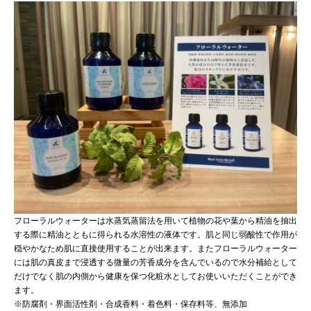
フローラルウォーターは水蒸気蒸留法を用いて植物の花や葉から精油を抽出
する際に精油とともに得られる水溶性の液体です。肌と同じ弱酸性で作用が
穏やかなため肌に直接使用することが出来ます。またフローラルウォーター
には肌の真皮まで浸透する微量の芳香成分を含んでいるので水分補給として
だけでなく肌の内側から健康を保つ化粧水としてお使いいただくことができ
ます。
※防腐剤・界面活性剤・合成香料・着色料・保存料等、無添加