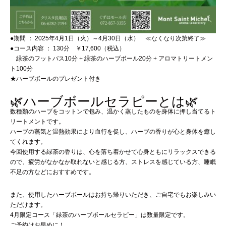
●期間 ： 2025年4月1日（火）～4月30日（水） ≪なくなり次第終了≫
●コース内容 ： 130分 ￥17,600（税込）
緑茶のフットバス10分 + 緑茶のハーブボール20分 + アロマトリートメン
ト100分
★ハーブボールのプレゼント付き
🌿ハーブボールセラピーとは🌿
数種類のハーブをコットンで包み、温かく蒸したものを身体に押し当てるト
リートメントです。
ハーブの蒸気と温熱効果により血行を促し、ハーブの香りが心と身体を癒し
てくれます。
今回使用する緑茶の香りは、心を落ち着かせて心身ともにリラックスできる
ので、疲労がなかなか取れないと感じる方、ストレスを感じている方、睡眠
不足の方などにおすすめです。
また、使用したハーブボールはお持ち帰りいただき、ご自宅でもお楽しみい
ただけます。
4月限定コース「緑茶のハーブボールセラピー」は数量限定です。
ご予約はお早めに！