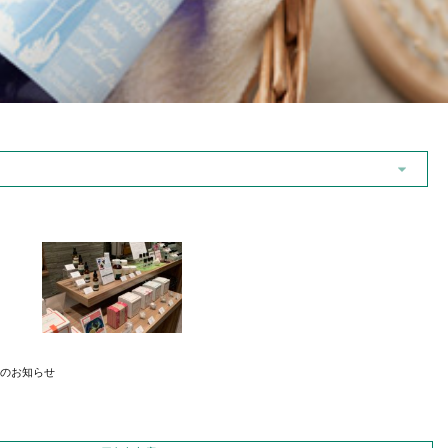
のお知らせ