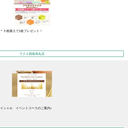
＊５枚購入で1枚プレゼント！
ラクエ四条烏丸店
イシャル イベントコースのご案内♪