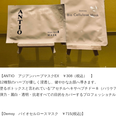
【ANTIO アジアンハーブマスクEX ￥308（税込） 】
12種類のハーブが優しく浸透し、健やかなお肌へ導きます。
塗るボトックスと言われている”アセチルヘキサぺプチドー８（ハリケ
弾力・麗白・透明・抗老すべての目的をカバーするプロフェッショナル
【Demsy バイオセルロースマスク ￥715(税込)】