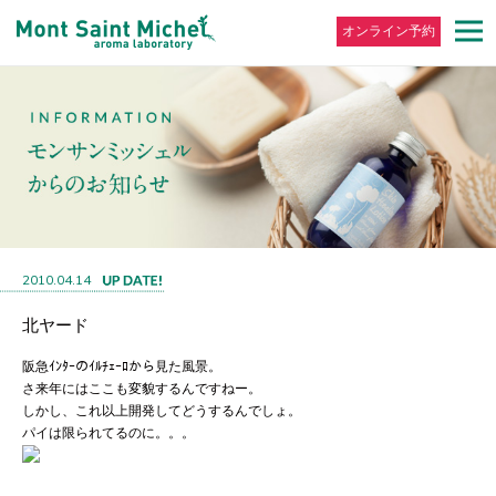
オンライン予約
2010.04.14
北ヤード
阪急ｲﾝﾀｰのｲﾙﾁｪｰﾛから見た風景。
さ来年にはここも変貌するんですねー。
しかし、これ以上開発してどうするんでしょ。
パイは限られてるのに。。。