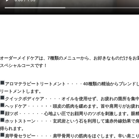
オーダーメイドケアは、7種類のメニューから、お好きなものだけをお
スペシャルコースです！
アロマテラピートリートメント・
・・・
40種類の精油からブレンド
リートメントします。
クイックボディケア
・・・・
オイルを使用せず、お疲れの箇所を集
ヘッドケア
・・・
・・・頭皮の筋肉を緩めます。首や肩周りがお疲
顔ツボ
・・・・・・
心地よい圧でお顔周りのツボを刺激します。眼
ホットストーン
・・・・
玄武岩という石を利用して遠赤外線効果で
得られます。
肩甲骨セラピー
・・・・
肩甲骨周りの筋肉をほぐします。辛い肩こ