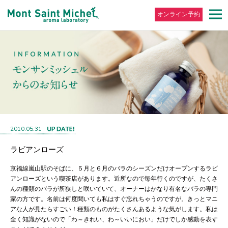
オンライン予約
2010.05.31
ラビアンローズ
京福線嵐山駅のそばに、５月と６月のバラのシーズンだけオープンするラビ
アンローズという喫茶店があります。近所なので毎年行くのですが、たくさ
んの種類のバラが所狭しと咲いていて、オーナーはかなり有名なバラの専門
家の方です。名前は何度聞いても私はすぐ忘れちゃうのですが。きっとマニ
アな人が見たらすごい！種類のものがたくさんあるような気がします。私は
全く知識がないので「わ～きれい、わ～いいにおい」だけでしか感動を表す