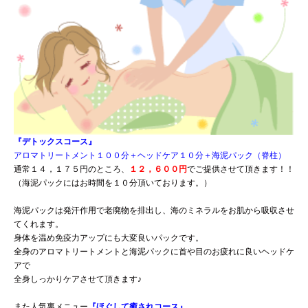
『デトックスコース』
アロマトリートメント１００分＋ヘッドケア１０分＋海泥パック（脊柱）
通常１４，１７５円のところ、
１２，６００円
でご提供させて頂きます！！
（海泥パックにはお時間を１０分頂いております。）
海泥パックは発汗作用で老廃物を排出し、海のミネラルをお肌から吸収させ
てくれます。
身体を温め免疫力アップにも大変良いパックです。
全身のアロマトリートメントと海泥パックに首や目のお疲れに良いヘッドケ
アで
全身しっかりケアさせて頂きます♪
また人気裏メニュー
『ほぐして癒されコース』