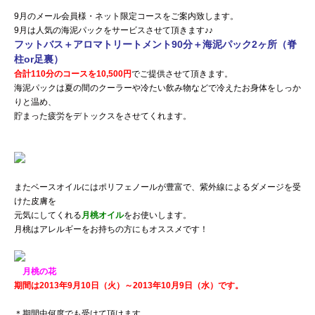
9月のメール会員様・ネット限定コースをご案内致します。
9月は人気の海泥パックをサービスさせて頂きます♪♪
フットバス＋アロマトリートメント90分＋海泥パック2ヶ所（脊
柱or足裏）
合計110分のコースを10,500円
でご提供させて頂きます。
海泥パックは夏の間のクーラーや冷たい飲み物などで冷えたお身体をしっか
りと温め、
貯まった疲労をデトックスをさせてくれます。
またベースオイルにはポリフェノールが豊富で、紫外線によるダメージを受
けた皮膚を
元気にしてくれる
月桃オイル
をお使いします。
月桃はアレルギーをお持ちの方にもオススメです！
月桃の花
期間は2013年9月10日（火）～2013年10月9日（水）です。
＊期間中何度でも受けて頂けます。