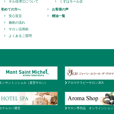
ギル佳津江について
くずはモール店
初めての方へ
お客様の声
安心宣言
精油一覧
施術の流れ
サロン活用術
よくあるご質問
モンサンミッシェル（直営サロン）
アロマテラピーサロンJEA
ホテルスパ運営
サロン専売品 オンラインショッ