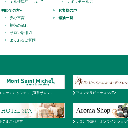
ギル佳津江について
くずはモール店
初めての方へ
お客様の声
安心宣言
精油一覧
施術の流れ
サロン活用術
よくあるご質問
モンサンミッシェル（直営サロン）
アロマテラピーサロンJEA
ホテルスパ運営
サロン専売品 オンラインショッ