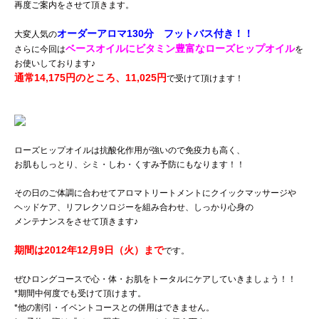
再度ご案内をさせて頂きます。
オーダーアロマ130分 フットバス付き！！
大変人気の
ベースオイルにビタミン豊富なローズヒップオイル
さらに今回は
を
お使いしております♪
通常14,175円のところ、11,025円
で受けて頂けます！
ローズヒップオイルは抗酸化作用が強いので免疫力も高く、
お肌もしっとり、シミ・しわ・くすみ予防にもなります！！
その日のご体調に合わせてアロマトリートメントにクイックマッサージや
ヘッドケア、リフレクソロジーを組み合わせ、しっかり心身の
メンテナンスをさせて頂きます♪
期間は2012年12月9日（火）まで
です。
ぜひロングコースで心・体・お肌をトータルにケアしていきましょう！！
*期間中何度でも受けて頂けます。
*他の割引・イベントコースとの併用はできません。