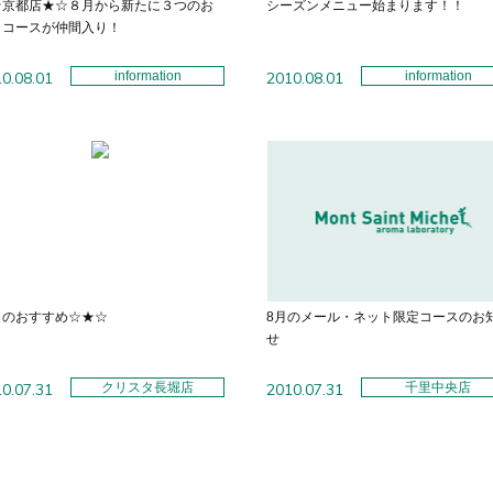
★京都店★☆８月から新たに３つのお
シーズンメニュー始まります！！
しコースが仲間入り！
0.08.01
information
2010.08.01
information
月のおすすめ☆★☆
8月のメール・ネット限定コースのお
せ
0.07.31
クリスタ長堀店
2010.07.31
千里中央店