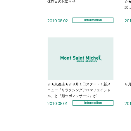
休館日のお知らせ
☆
試
2010.08.02
information
201
☆★京都店★☆８月１日スタート！新メ
８
ニュー『リラクシングアロマフェイシャ
ル』と『顔ツボマッサージ』が …
2010.08.01
information
201