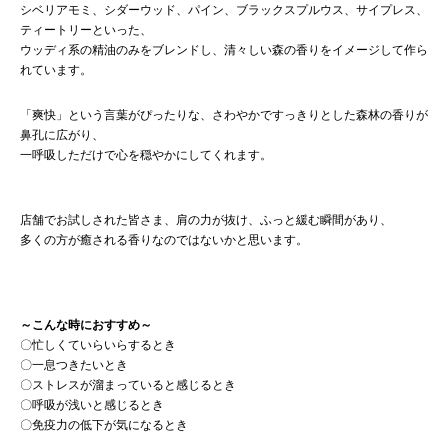
シベリアモミ、シダーウッド、パイン、ブラックスプルウス、サイプレス、
ティートリーといった、
ウッディ系の精油のみをブレンドし、清々しい森の香りをイメージして作ら
れています。
「爽快」という言葉がぴったりな、さわやかですっきりとした森林の香りが
鼻孔に広がり、
一呼吸しただけで心を穏やかにしてくれます。
店舗でお試しされた皆さま、肩の力が抜け、ふっと緩む瞬間があり、
多くの方が癒される香りなのではないかと思います。
～こんな時におすすめ～
〇忙しくていらいらするとき
〇一息つきたいとき
〇ストレスが溜まっていると感じるとき
〇呼吸が浅いと感じるとき
〇免疫力の低下が気になるとき