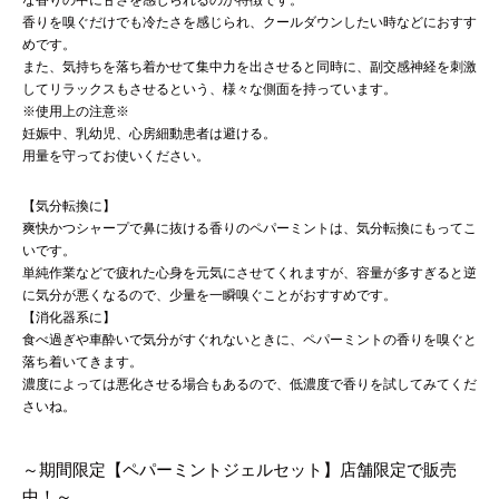
な香りの中に甘さを感じられるのが特徴です。
香りを嗅ぐだけでも冷たさを感じられ、クールダウンしたい時などにおすす
めです。
また、気持ちを落ち着かせて集中力を出させると同時に、副交感神経を刺激
してリラックスもさせるという、様々な側面を持っています。
※使用上の注意※
妊娠中、乳幼児、心房細動患者は避ける。
用量を守ってお使いください。
【気分転換に】
爽快かつシャープで鼻に抜ける香りのペパーミントは、気分転換にもってこ
いです。
単純作業などで疲れた心身を元気にさせてくれますが、容量が多すぎると逆
に気分が悪くなるので、少量を一瞬嗅ぐことがおすすめです。
【消化器系に】
食べ過ぎや車酔いで気分がすぐれないときに、ペパーミントの香りを嗅ぐと
落ち着いてきます。
濃度によっては悪化させる場合もあるので、低濃度で香りを試してみてくだ
さいね。
～期間限定【ペパーミントジェルセット】店舗限定で販売
中！～