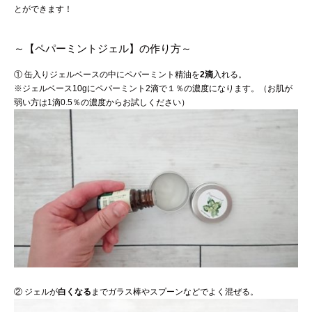
とができます！
～【ペパーミントジェル】の作り方～
① 缶入りジェルベースの中にペパーミント精油を
2滴
入れる。
※ジェルベース10gにペパーミント2滴で１％の濃度になります。（お肌が
弱い方は1滴0.5％の濃度からお試しください）
② ジェルが
白くなる
までガラス棒やスプーンなどでよく混ぜる。