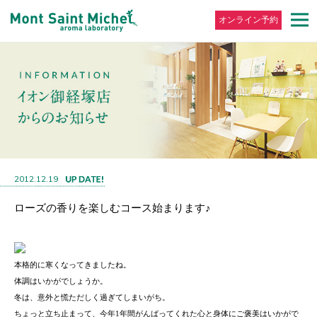
オンライン予約
2012.12.19
ローズの香りを楽しむコース始まります♪
本格的に寒くなってきましたね。
体調はいかがでしょうか。
冬は、意外と慌ただしく過ぎてしまいがち。
ちょっと立ち止まって、今年
年間がんばってくれた心と身体にご褒美はいかがで
1