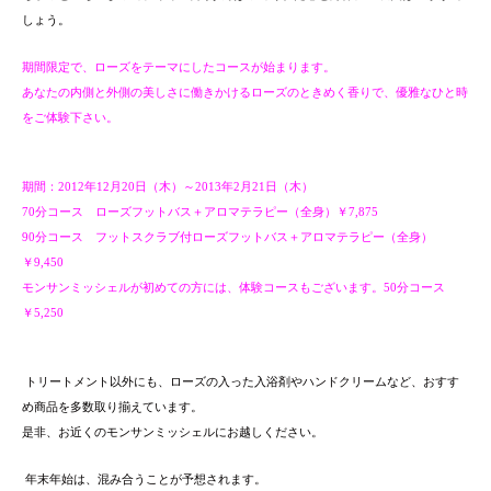
しょう。
期間限定で、ローズをテーマにしたコースが始まります。
あなたの内側と外側の美しさに働きかけるローズのときめく香りで、優雅なひと時
をご体験下さい。
期間：
年
月
日（木）～
年
月
日（木）
2012
12
20
2013
2
21
分コース ローズフットバス＋アロマテラピー（全身）￥
70
7,875
分コース フットスクラブ付ローズフットバス＋アロマテラピー（全身）
90
￥
9,450
モンサンミッシェルが初めての方には、体験コースもございます。
分コース
50
￥
5,250
トリートメント以外にも、ローズの入った入浴剤やハンドクリームなど、おすす
め商品を多数取り揃えています。
是非、お近くのモンサンミッシェルにお越しください。
年末年始は、混み合うことが予想されます。