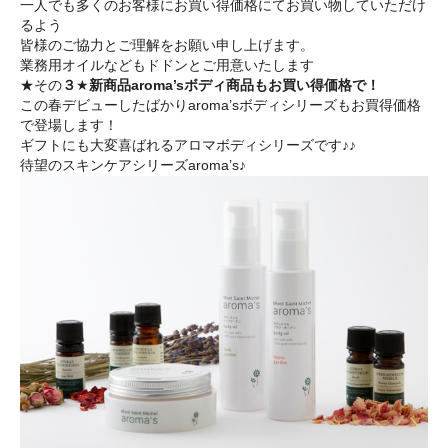
一人でも多くのお客様にお買い得価格にてお買い物していただけ
る
よう
皆様のご協力とご理解をお願い申し上げます。
業務用オイルなどもドドンとご用意いたします
★その
３
★
新商品aroma’sボディ商品もお買い得価格で！
この春デビューしたばかりaroma’
sボディシリーズもお買得価格
で登場します！
ギフトにも大変喜ばれるアロマボディシリーズです♪♪
待望のスキンケアシリーズaroma’s♪