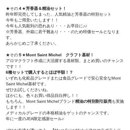
★その
４
★
芳香器＆精油セット！
昨年即完売してしまった、人気精油と芳香器の特別セット
今年もご用意いたします！！
今年も人気殺到の恐れあり・・・お早目に♪♪
※芳香器、外箱に若干難あり・・・のため特価セールとなりま
す。
あらかじめご了承ください。
★その
５
★
Mont Saint Michel クラフト基材！
アロマクラフト作成に大活躍する基材類、
まとめ買いのチャンス
です！！
6種セットで購入するとほぼ半額！？
いずれも化粧品グレードまたは食品グレードで安心安全なMont
Saint Michel基材です。
ぜひお試しくださいね。
ほかにも、色々お買い得品目白押し！！
もちろん、Mont Saint Michelブランド
精油の特別割引販売
も実施
します！！
メディカルグレードの本格精油をゲットのチャンスです。
年に一度のJEA限定感謝セール♪