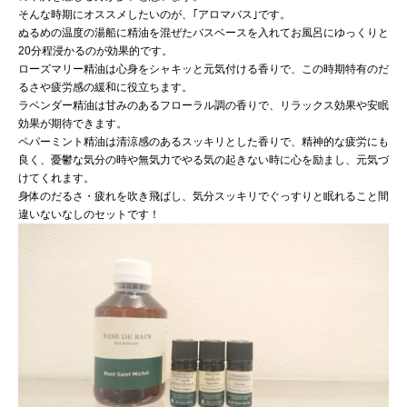
そんな時期にオススメしたいのが、｢アロマバス｣です。
ぬるめの温度の湯船に精油を混ぜたバスベースを入れてお風呂に
ゆっくりと
20分程浸かるのが効果的です。
ローズマリー精油は心身をシャキッと元気付ける香りで、この時期
特有のだ
るさや疲労感の緩和に役立ちます。
ラベンダー精油は甘みのあるフローラル調の香りで、リラックス効
果や安眠
効果が期待できます。
ペパーミント精油は清涼感のあるスッキリとした香りで、精神的な
疲労にも
良く、憂鬱な気分の時や無気力でやる気の起きない時に心
を励まし、元気づ
けてくれます。
身体のだるさ・疲れを吹き飛ばし、気分スッキリでぐっすりと眠れ
ること間
違いないなしのセットです！