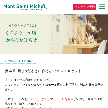
オンライン予約
2020.07.14
夏本番!!暑さ&だるさに負けないオススメセット
【くずはモール店からのお知らせ】
いつもモンサンミッシェルくずはモール店をご利用頂き、誠に有難う御座い
ます。
くずはモールでは、
7/19(日)までサマーセールを開催
してお
り、期間中は商
品をお得に購入して頂けます！