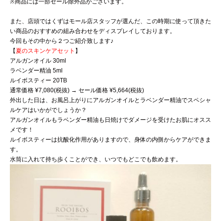
※商品には一部セール除外品がございます。
また、店頭ではくずはモール店スタッフが選んだ、この時期に使っ
て頂きた
い商品のおすすめの組み合わせをディスプレイしておりま
す。
今回もその中から２つご紹介致します♪
【
夏のスキンケアセット
】
アルガンオイル 30ml
ラベンダー精油 5ml
ルイボスティー 20TB
通常価格 ¥7,080(税抜) → セール価格 ¥5,664(税抜)
外出した日は、お風呂上がりにアルガンオイルとラベンダー精油で
スペシャ
ルケアはいかがでしょうか？
アルガンオイルもラベンダー精油も日焼けでダメージを受けたお肌
にオスス
メです！
ルイボスティーは抗酸化作用がありますので、身体の内側からケア
ができま
す。
水筒に入れて持ち歩くことができ、いつでもどこでも飲めます。