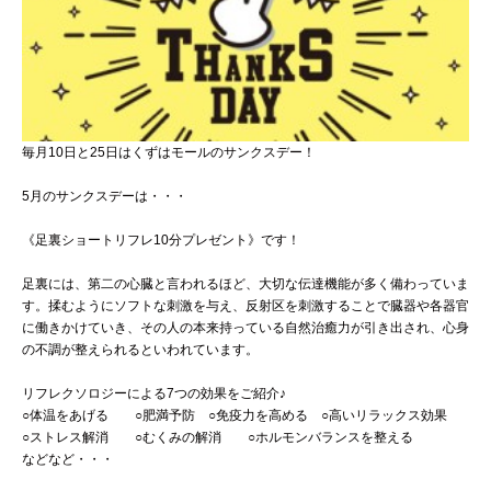
毎月10日と25日はくずはモールのサンクスデー！
5月のサンクスデーは・・・
《足裏ショートリフレ10分プレゼント》です！
足裏には、第二の心臓と言われるほど、大切な伝達機能が多く備わっていま
す。揉むようにソフトな刺激を与え、反射区を刺激することで臓器や各器官
に働きかけていき、その人の本来持っている自然治癒力が引き出され、心身
の不調が整えられるといわれています。
リフレクソロジーによる7つの効果をご紹介♪
○体温をあげる ○肥満予防 ○免疫力を高める ○高いリラックス効果
○ストレス解消 ○むくみの解消 ○ホルモンバランスを整える
などなど・・・