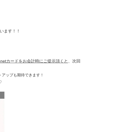
います！！
enetカードをお会計時にご提示頂くと
、次回
トアップも期待できます！
♡