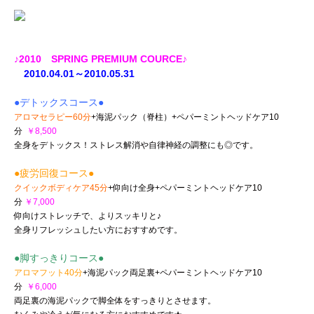
♪2010 SPRING PREMIUM COURCE♪
2010.04.01～2010.05.31
●デトックスコース●
アロマセラピー60分
+海泥パック（脊柱）+ペパーミントヘッドケア10
分
￥8,500
全身をデトックス！ストレス解消や自律神経の調整にも◎です。
●疲労回復コース●
クイックボディケア45分
+仰向け全身+ペパーミントヘッドケア10
分
￥7,000
仰向けストレッチで、よりスッキリと♪
全身リフレッシュしたい方におすすめです。
●脚すっきりコース●
アロマフット40分
+海泥パック両足裏+ペパーミントヘッドケア10
分
￥6,000
両足裏の海泥パックで脚全体をすっきりとさせます。