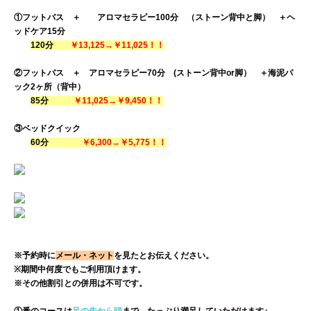
①フットバス ＋ アロマセラピー100分 （ストーン背中と脚） ＋ヘ
ッドケア15分
120
分
￥13,125→￥11,025！！
②フットバス ＋ アロマセラピー70分 (ストーン背中or脚） ＋海泥パ
ック2ヶ所（背中）
85
分
￥11,025→￥9,450！！
③ベッドクイック
60分
￥6,300→￥5,775！！
※予約時に
メール・ネット
を見たとお伝えください。
※期間中何度でもご利用頂けます。
※その他割引との併用は不可です。
①番のコースは
足の先から頭
まで、たっぷり満足していただけます♪