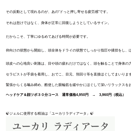
その反動として現れるのが、あの“ドっと押し寄せる疲労感”です。
それは怠けではなく、身体が正常に回復しようとしているサイン。
だからこそ、丁寧にゆるめてあげる時間が必要です。
仰向けの状態から開始し、頭全体をドライの状態でしっかり指圧や揉捏をし、
頭皮への心地良い刺激は、目や頭の疲れだけではなく、頭を触ることで身体の
セラピストが手袋を着用し、おでこ、目元、頬回り等を直接ほぐしてまいりま
緊張からくる噛み締め、酷使した眼輪筋を緩やかにほぐして深いリラックスを
ヘッドケア＆顔ツボ３０分コース 通常価格4,950円
→
3,960円（税込）
🍃ジェルに使用する精油は「ユーカリラディアータ」🍃