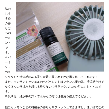
私の
おす
すめ
の香
りは
ペパ
ーミ
ント
で
す。
ペパ
ーミ
ント
のス
ッキリした清涼感のある香りが暑い夏に爽やかな風を送ってくれます！
また、モンサンミッシェルのペパーミントはフランス産の為、清涼感だけで
なくほんのり甘みを感じる香りなのでリラックスしたい時にもおすすめで
す。
※乳幼児・妊娠中の方・てんかんの方には使用を控えてください。
他にもレモンなどの柑橘系の香りもリフレッシュできますし、使い捨てなの