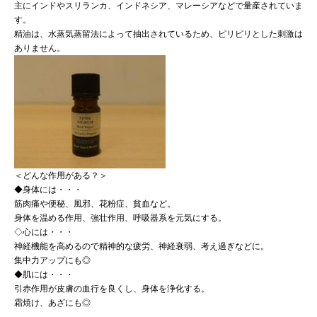
主にインドやスリランカ、インドネシア、マレーシアなどで量産されていま
す。
精油は、水蒸気蒸留法によって抽出されているため、ピリピリとした刺激は
ありません。
＜どんな作用がある？＞
◆身体には・・・
筋肉痛や便秘、風邪、花粉症、貧血など。
身体を温める作用、強壮作用、呼吸器系を元気にする。
◇心には・・・
神経機能を高めるので精神的な疲労、神経衰弱、考え過ぎなどに。
集中力アップにも◎
◆肌には・・・
引赤作用が皮膚の血行を良くし、身体を浄化する。
霜焼け、あざにも◎